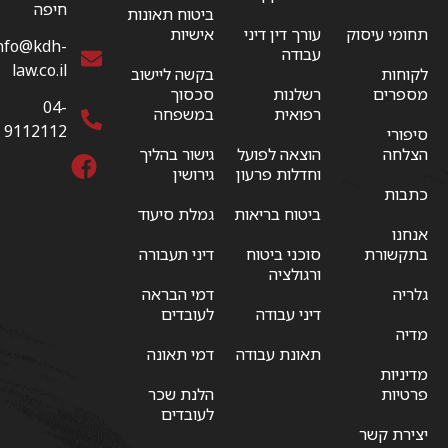
חיפה
ביטוח תאונות
תחומי עיסוק
עורך דין דיני
אישיות
nfo@kdh-
עבודה
law.co.il
לקוחות
בקשה ליישוב
מספרים
רשלנות
סכסוך
04-
רפואית
במשפחה
9112112
סיפורי
הצלחה
הוצאה לפועל
גישור בהליך
וחדלות פרעון
גירושין
כתבות
ביטוח בריאות
גמלת סיעוד
אנחנו
בתקשורת
סוכני ביטוח
דיני תעבורה
ורגולציה
גלריה
דמי הבראה
דיני עבודה
לעובדים
מדיה
תאונת עבודה
דמי תאונה
מדיניות
פרטיות
הלנת שכר
לעובדים
יצירת קשר