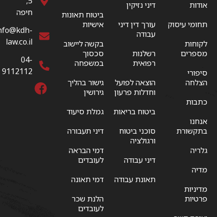
5,
אודות
דיני נזיקין
חיפה
ביטוח תאונות
תחומי עיסוק
עורך דין דיני
אישיות
nfo@kdh-
עבודה
law.co.il
לקוחות
בקשה ליישוב
מספרים
רשלנות
סכסוך
04-
רפואית
במשפחה
9112112
סיפורי
הצלחה
הוצאה לפועל
גישור בהליך
וחדלות פרעון
גירושין
כתבות
ביטוח בריאות
גמלת סיעוד
אנחנו
בתקשורת
סוכני ביטוח
דיני תעבורה
ורגולציה
גלריה
דמי הבראה
דיני עבודה
לעובדים
מדיה
תאונת עבודה
דמי תאונה
מדיניות
פרטיות
הלנת שכר
לעובדים