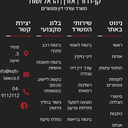
ניווט
שירותי
בלוג
יצירת
באתר
המשרד
מקצועי
קשר
ראשי
ביטוח לאומי
ביטוח רכב
ספיר
מקיף
5,
אודות
דיני נזיקין
חיפה
ביטוח תאונות
תחומי עיסוק
עורך דין דיני
אישיות
nfo@kdh-
עבודה
law.co.il
לקוחות
בקשה ליישוב
מספרים
רשלנות
סכסוך
04-
רפואית
במשפחה
9112112
סיפורי
הצלחה
הוצאה לפועל
גישור בהליך
וחדלות פרעון
גירושין
כתבות
ביטוח בריאות
גמלת סיעוד
אנחנו