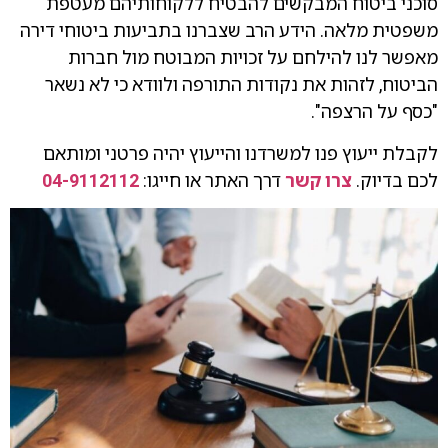
סוכני ביטוח המבקשים להבטיח ללקוחותיהם מעטפת
משפטית מלאה. הידע הרב שצברנו בתביעות ביטוחי דירה
מאפשר לנו להילחם על זכויות המבוטח מול חברות
הביטוח, לזהות את נקודות התורפה ולוודא כי לא נשאר
"כסף על הרצפה".
לקבלת ייעוץ פנו למשרדנו והייעוץ יהיה פרטני ומותאם
לכם בדיוק.
צרו קשר
דרך האתר או חייגו:
04-9112112