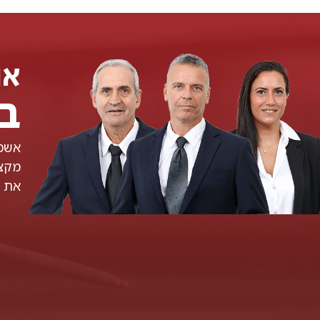
אנ
ב
אשמח
מקצו
את ה