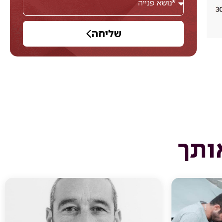
שליחה
ותך