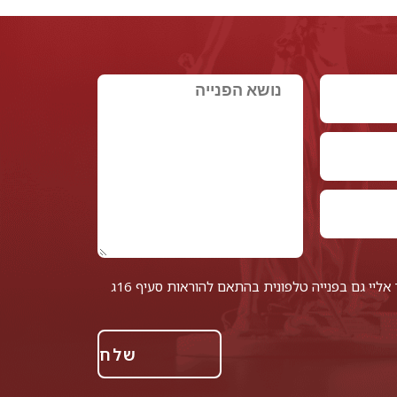
אני מאשר/ת לחזור אליי גם בפנייה טלפונית בהתאם להוראות סעיף 16ג