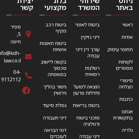
ניווט
שירותי
בלוג
יצירת
באתר
המשרד
מקצועי
קשר
ראשי
ביטוח לאומי
ביטוח רכב
ספיר
מקיף
5,
אודות
דיני נזיקין
חיפה
ביטוח תאונות
תחומי עיסוק
עורך דין דיני
אישיות
nfo@kdh-
עבודה
law.co.il
לקוחות
בקשה ליישוב
מספרים
רשלנות
סכסוך
04-
רפואית
במשפחה
9112112
סיפורי
הצלחה
הוצאה לפועל
גישור בהליך
וחדלות פרעון
גירושין
כתבות
ביטוח בריאות
גמלת סיעוד
אנחנו
בתקשורת
סוכני ביטוח
דיני תעבורה
ורגולציה
גלריה
דמי הבראה
דיני עבודה
לעובדים