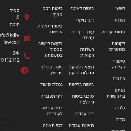
ראשי
ביטוח לאומי
ביטוח רכב
ספיר
מקיף
5,
אודות
דיני נזיקין
חיפה
ביטוח תאונות
תחומי עיסוק
עורך דין דיני
אישיות
nfo@kdh-
עבודה
law.co.il
לקוחות
בקשה ליישוב
מספרים
רשלנות
סכסוך
04-
רפואית
במשפחה
9112112
סיפורי
הצלחה
הוצאה לפועל
גישור בהליך
וחדלות פרעון
גירושין
כתבות
ביטוח בריאות
גמלת סיעוד
אנחנו
בתקשורת
סוכני ביטוח
דיני תעבורה
ורגולציה
גלריה
דמי הבראה
דיני עבודה
לעובדים
מדיה
תאונת עבודה
דמי תאונה
מדיניות