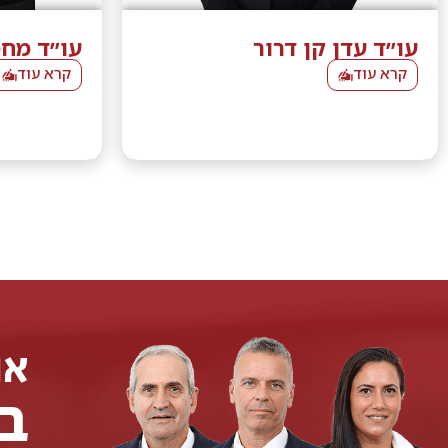
עו״ד עדן קן דרור
עו״ד מחמ
קרא עוד
קרא עוד
אנ
ב