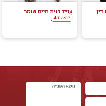
 דין
עו״ד רוית חיים שומר
קרא עוד