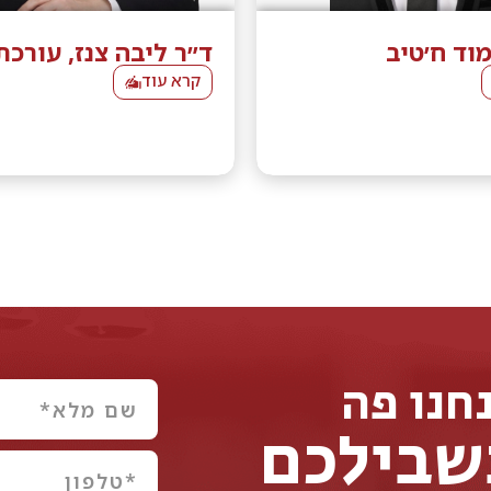
וד ח׳טיב
ד״ר ליבה צנז, עורכת
קרא עוד
חנו פה
שבילכם