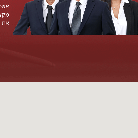
אשמח
מקצו
את ה