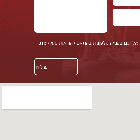
אני מאשר/ת לחזור אליי גם בפנייה טלפונית בהתאם להוראות סעיף 16ג