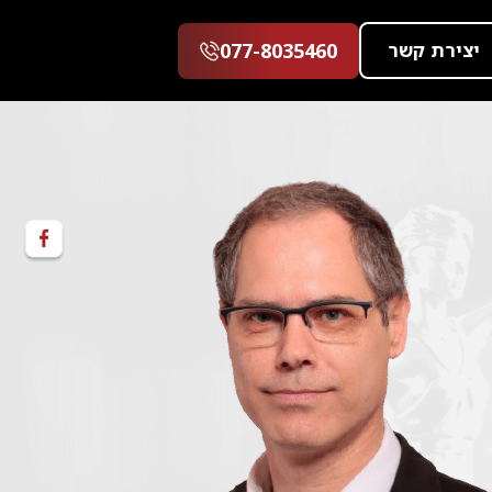
יצירת קשר
077-8035460