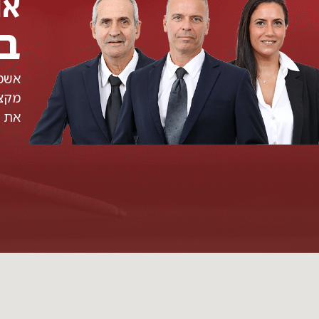
אנ
ב
אשמח
מקצו
את ה