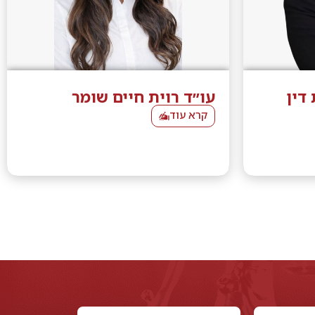
 דין
עו״ד רוית חיים שומר
קרא עוד