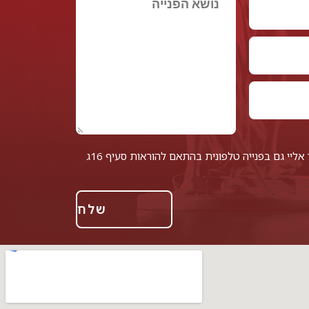
אני מאשר/ת לחזור אליי גם בפנייה טלפונית בהתאם להוראות סעיף 16ג