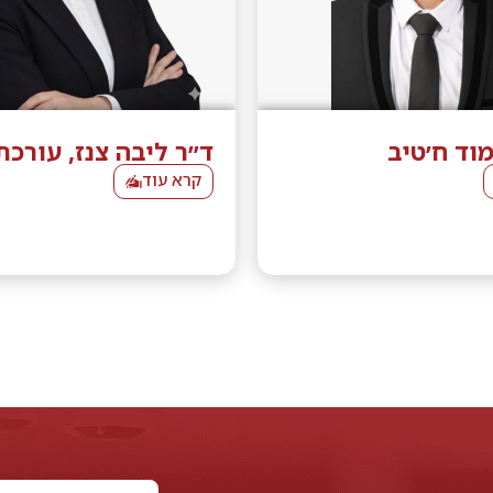
וד ח׳טיב
ד״ר ליבה צנז, עורכת
קרא עוד