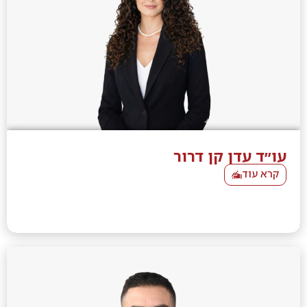
עו״ד עדן קן דרור
קרא עוד