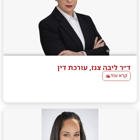
ד״ר ליבה צנז, עורכת דין
קרא עוד