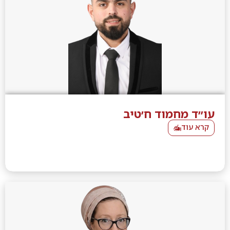
עו״ד מחמוד ח׳טיב
קרא עוד