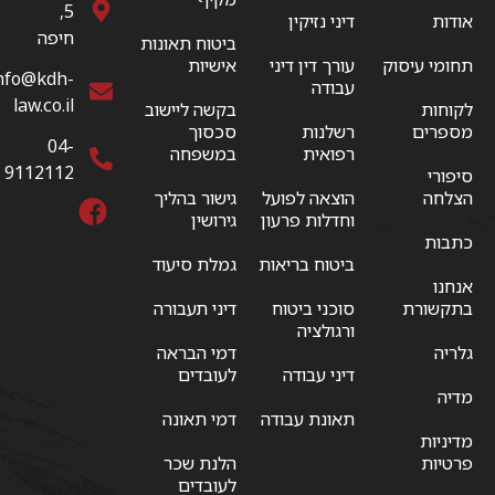
5,
אודות
דיני נזיקין
חיפה
ביטוח תאונות
תחומי עיסוק
עורך דין דיני
אישיות
nfo@kdh-
עבודה
law.co.il
לקוחות
בקשה ליישוב
מספרים
רשלנות
סכסוך
04-
רפואית
במשפחה
9112112
סיפורי
הצלחה
הוצאה לפועל
גישור בהליך
וחדלות פרעון
גירושין
כתבות
ביטוח בריאות
גמלת סיעוד
אנחנו
בתקשורת
סוכני ביטוח
דיני תעבורה
ורגולציה
גלריה
דמי הבראה
דיני עבודה
לעובדים
מדיה
תאונת עבודה
דמי תאונה
מדיניות
פרטיות
הלנת שכר
לעובדים