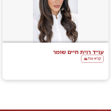
עו״ד רוית חיים שומר
קרא עוד