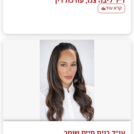
ד״ר ליבה צנז, עורכת דין
קרא עוד
עו״ד רוית חיים שומר