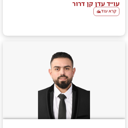
עו״ד עדן קן דרור
קרא עוד