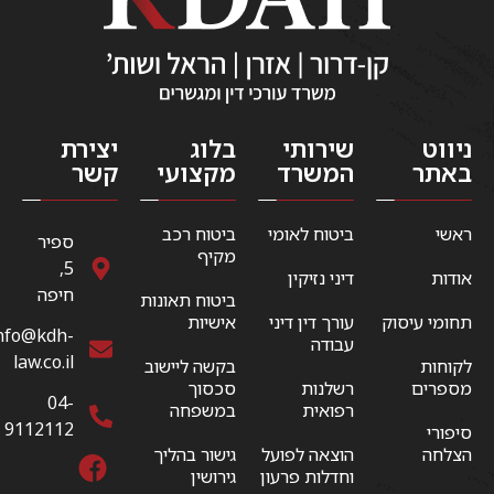
ניווט
שירותי
בלוג
יצירת
באתר
המשרד
מקצועי
קשר
ראשי
ביטוח לאומי
ביטוח רכב
ספיר
מקיף
5,
אודות
דיני נזיקין
חיפה
ביטוח תאונות
תחומי עיסוק
עורך דין דיני
אישיות
nfo@kdh-
עבודה
law.co.il
לקוחות
בקשה ליישוב
מספרים
רשלנות
סכסוך
04-
רפואית
במשפחה
9112112
סיפורי
הצלחה
הוצאה לפועל
גישור בהליך
וחדלות פרעון
גירושין