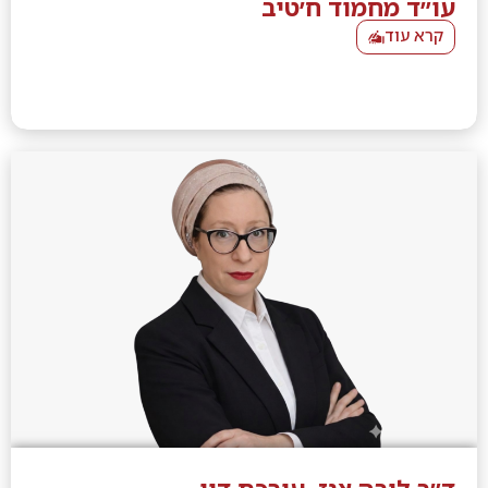
עו״ד מחמוד ח׳טיב
קרא עוד