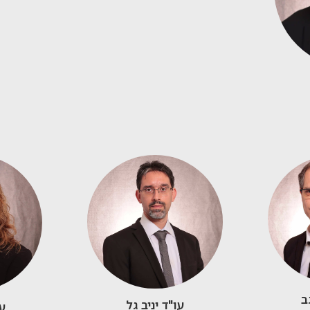
ב
עו"ד יניב גל
עו