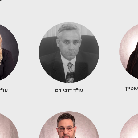
שטיין
עו"ד דובי רם
עו"ד