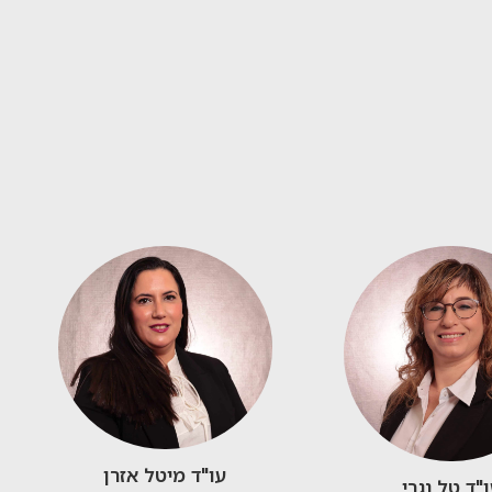
עו"ד מיטל אזרן
"ד טל נגרי​