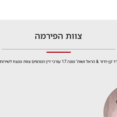
צוות הפירמה
דרור & הראל ושות' מונה 17 עורכי דין המהווים צוות מנצח לשירותכם.